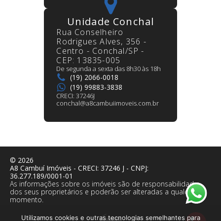
Unidade Conchal
Rua Conselheiro
Rodrigues Alves, 356 -
Centro - Conchal/SP -
CEP: 13835-005
De segunda a sexta das 8h30 às 18h
(19) 2066-0018
(19) 99883-3838
CRECI:
37246J
conchal@a8cambuiimoveis.com.br
©
2026
A8 Cambuí Imóveis
- CRECI:
37246 J
- CNPJ:
36.277.189/0001-01
As informações sobre os imóveis são de responsabilidade
dos seus proprietários e poderão ser alteradas a qualquer
momento.
Utilizamos cookies e outras tecnologias semelhantes para