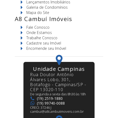
Lançamentos Imobiliários
Galeria de Condomínios
Mapa do Site
A8 Cambuí Imóveis
Fale Conosco
Onde Estamos
Trabalhe Conosco
Cadastre seu Imóvel
Encomende seu Imóvel
Unidade Campinas
Rua Doutor Antônio
Álvares Lobo, 301,
Botafogo - Campinas/SP -
CEP 13020-110
De segunda a sexta das 8h30 às 18h
(19) 2519-1880
(19) 99740-0088
CRECI:
37246 J
cambui@a8cambuiimoveis.com.br